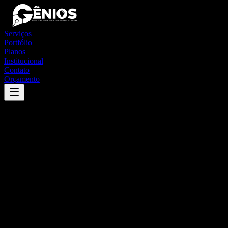
Serviços
Portfólio
Planos
Institucional
Contato
Orçamento
Success
'
rincão
'
App