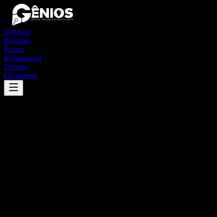
Serviços
Portfólio
Planos
Institucional
Contato
Orçamento
Success
'
rio bananal
'
App