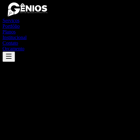
Serviços
Portfólio
Planos
Institucional
Contato
Orçamento
Success
'
rio bonito
'
App
{100}