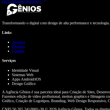
Iniciar Desenvolvimento
Transformando o digital com design de alta performance e tecnologia
Links
Serviços
Portfólio
Contato
Serviços
Identidade Visual
Sistemas Web
Apps Android/iOS
Design Gráfico
A Agência Gênios é sua parceira ideal para Criação de Sites, Desenv
Fazemos edição de vídeo profissional, motion graphics e filmagem co
Gráfico, Criação de Logotipos, Branding, Web Design Responsivo, Cr
CNPJ 50.265.241/0001-30 ©
2026
Agência Gênios. Todos os direitos