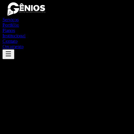
Serviços
Portfólio
Planos
Institucional
Contato
Orçamento
Success
'
rio branco do sul
'
App