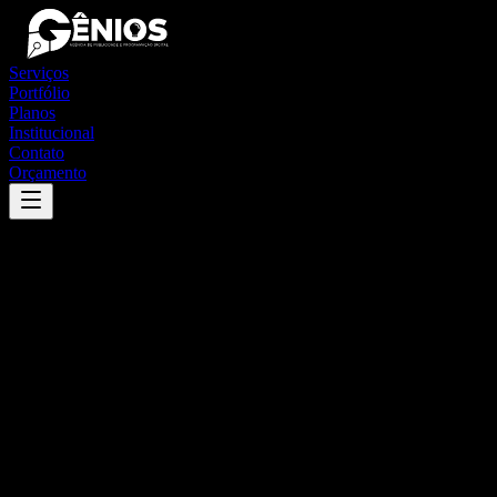
Serviços
Portfólio
Planos
Institucional
Contato
Orçamento
Success
'
rio das antas
'
App