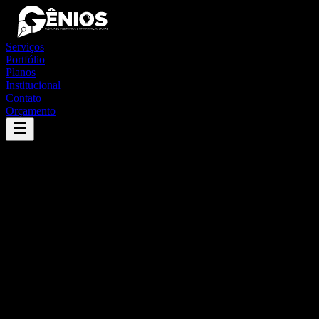
Serviços
Portfólio
Planos
Institucional
Contato
Orçamento
Success
'
rio de contas
'
App
{100}