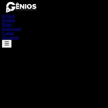
Serviços
Portfólio
Planos
Institucional
Contato
Orçamento
Success
'
rio do antônio
'
App