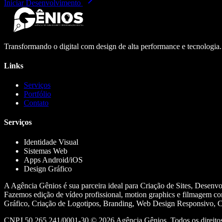
Iniciar Desenvolvimento
Transformando o digital com design de alta performance e tecnologia
Links
Serviços
Portfólio
Contato
Serviços
Identidade Visual
Sistemas Web
Apps Android/iOS
Design Gráfico
A Agência Gênios é sua parceira ideal para Criação de Sites, Desenv
Fazemos edição de vídeo profissional, motion graphics e filmagem co
Gráfico, Criação de Logotipos, Branding, Web Design Responsivo, Cr
CNPJ 50.265.241/0001-30 ©
2026
Agência Gênios. Todos os direitos