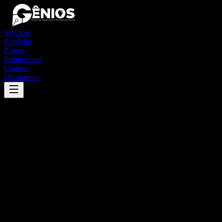
Serviços
Portfólio
Planos
Institucional
Contato
Orçamento
Success
'
rio dos bois
'
App
{100}