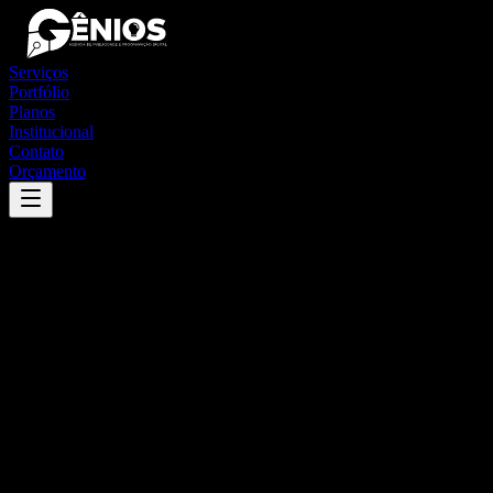
Serviços
Portfólio
Planos
Institucional
Contato
Orçamento
Success
'
rodeio bonito
'
App
{100}