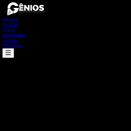
Serviços
Portfólio
Planos
Institucional
Contato
Orçamento
Success
'
roque gonzales
'
App