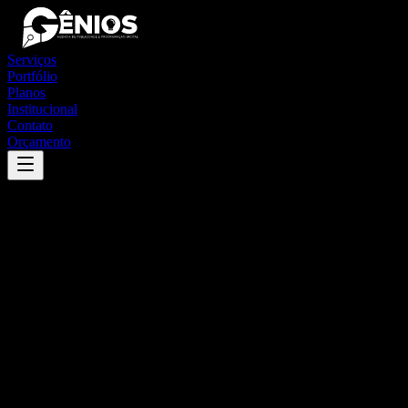
Serviços
Portfólio
Planos
Institucional
Contato
Orçamento
Success
'
sabáudia
'
App
{100}