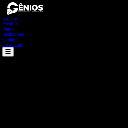
Serviços
Portfólio
Planos
Institucional
Contato
Orçamento
Success
'
sacramento
'
App