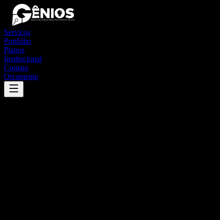
Serviços
Portfólio
Planos
Institucional
Contato
Orçamento
Success
'
saltinho
'
App