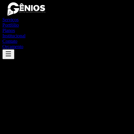
Serviços
Portfólio
Planos
Institucional
Contato
Orçamento
Success
'
sampaio
'
App