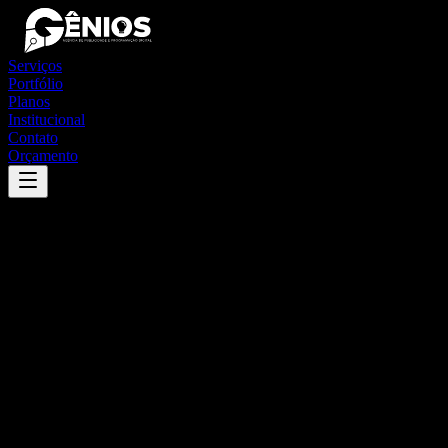
Serviços
Portfólio
Planos
Institucional
Contato
Orçamento
Success
'
santa amélia
'
App