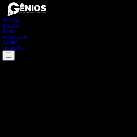
Serviços
Portfólio
Planos
Institucional
Contato
Orçamento
Success
'
santa clara do sul
'
App