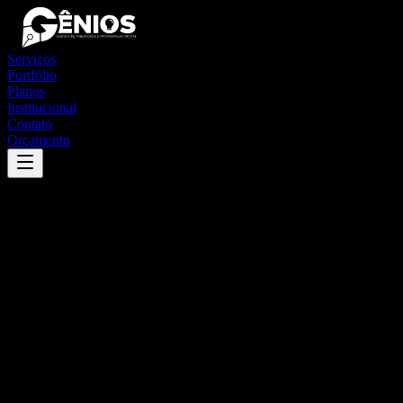
Serviços
Portfólio
Planos
Institucional
Contato
Orçamento
Success
'
santa cruz da esperança
'
App
{100}