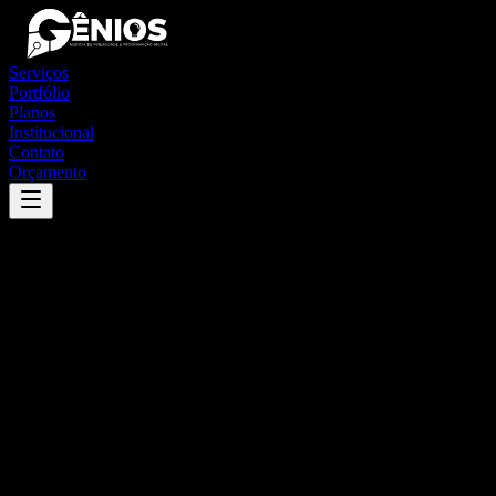
Serviços
Portfólio
Planos
Institucional
Contato
Orçamento
Success
'
santa cruz das palmeiras
'
App