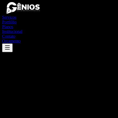
Serviços
Portfólio
Planos
Institucional
Contato
Orçamento
Success
'
santa cruz do arari
'
App