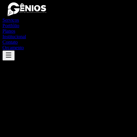
Serviços
Portfólio
Planos
Institucional
Contato
Orçamento
Success
'
santa lúcia
'
App
{100}