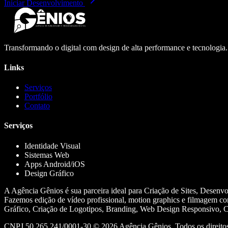
Iniciar Desenvolvimento
Transformando o digital com design de alta performance e tecnologia
Links
Serviços
Portfólio
Contato
Serviços
Identidade Visual
Sistemas Web
Apps Android/iOS
Design Gráfico
A Agência Gênios é sua parceira ideal para Criação de Sites, Desenv
Fazemos edição de vídeo profissional, motion graphics e filmagem co
Gráfico, Criação de Logotipos, Branding, Web Design Responsivo, Cr
CNPJ 50.265.241/0001-30 ©
2026
Agência Gênios. Todos os direitos