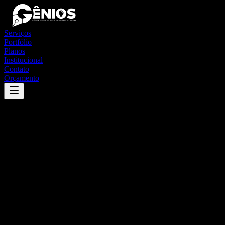
Serviços
Portfólio
Planos
Institucional
Contato
Orçamento
Success
'
santa luz
'
App