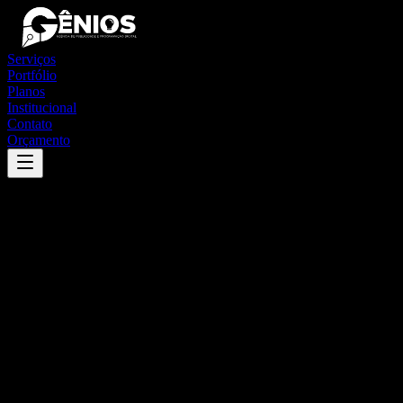
Serviços
Portfólio
Planos
Institucional
Contato
Orçamento
Success
'
santa maria
'
App