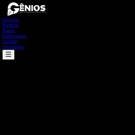
Serviços
Portfólio
Planos
Institucional
Contato
Orçamento
Success
'
santa maria do tocantins
'
App