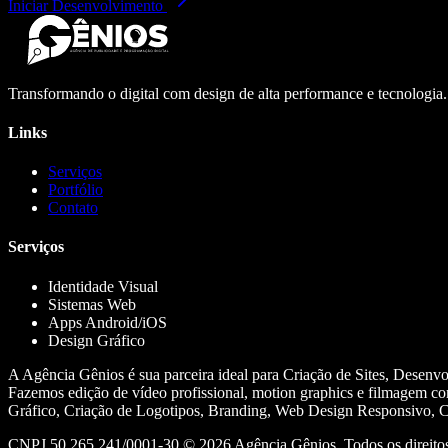
Iniciar Desenvolvimento
Transformando o digital com design de alta performance e tecnologia
Links
Serviços
Portfólio
Contato
Serviços
Identidade Visual
Sistemas Web
Apps Android/iOS
Design Gráfico
A Agência Gênios é sua parceira ideal para Criação de Sites, Desenv
Fazemos edição de vídeo profissional, motion graphics e filmagem co
Gráfico, Criação de Logotipos, Branding, Web Design Responsivo, Cr
CNPJ 50.265.241/0001-30 ©
2026
Agência Gênios. Todos os direitos