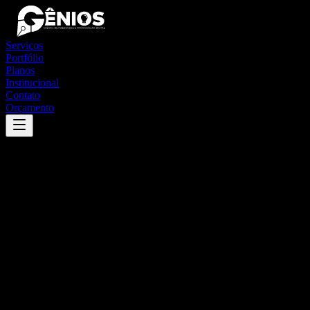
Serviços
Portfólio
Planos
Institucional
Contato
Orçamento
Success
'
santa rita do araguaia
'
App
{100}