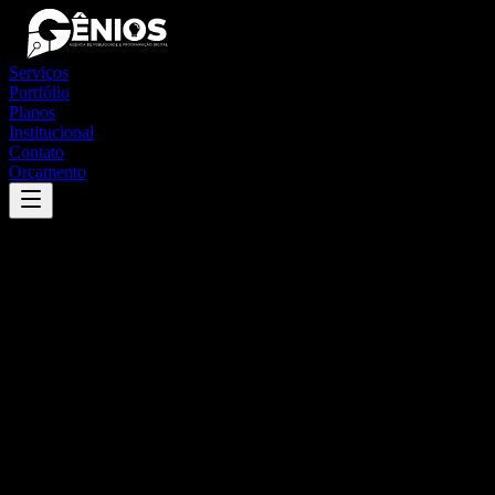
Serviços
Portfólio
Planos
Institucional
Contato
Orçamento
Success
'
santa terezinha
'
App