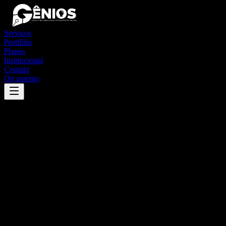
Serviços
Portfólio
Planos
Institucional
Contato
Orçamento
Success
'
santana de parnaíba
'
App