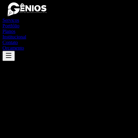
Serviços
Portfólio
Planos
Institucional
Contato
Orçamento
Success
'
santana do paraíso
'
App