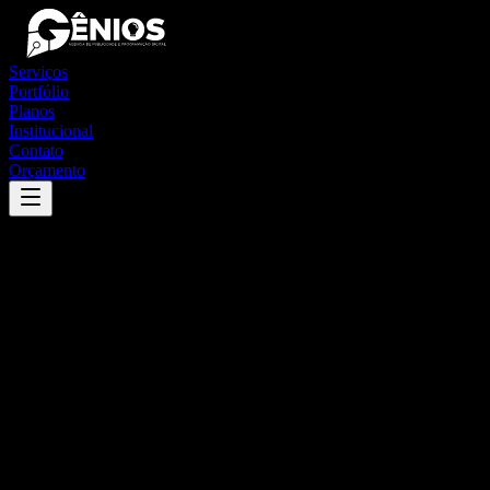
Serviços
Portfólio
Planos
Institucional
Contato
Orçamento
Success
'
santana do seridó
'
App