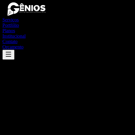
Serviços
Portfólio
Planos
Institucional
Contato
Orçamento
Success
'
santo amaro da imperatriz
'
App