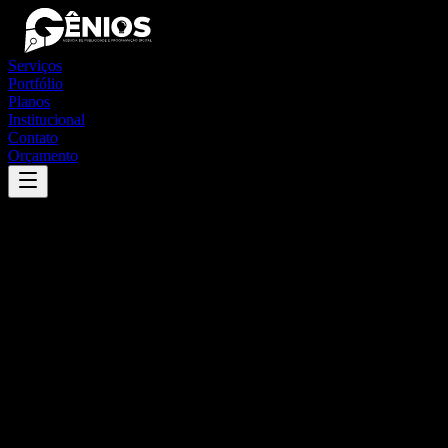
Serviços
Portfólio
Planos
Institucional
Contato
Orçamento
Success
'
santo antônio do jardim
'
App