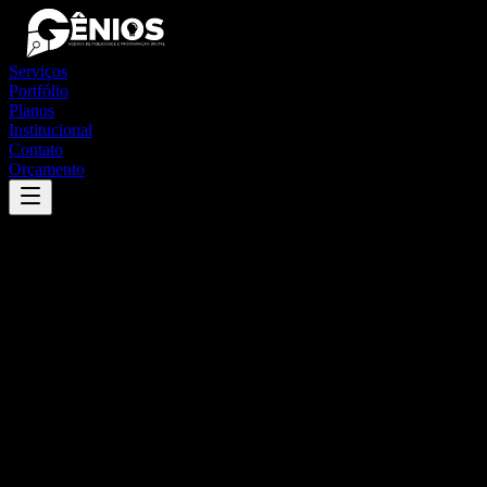
Serviços
Portfólio
Planos
Institucional
Contato
Orçamento
Success
'
santo antônio do palma
'
App
{100}