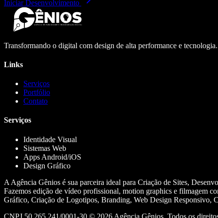
Iniciar Desenvolvimento
Transformando o digital com design de alta performance e tecnologia
Links
Serviços
Portfólio
Contato
Serviços
Identidade Visual
Sistemas Web
Apps Android/iOS
Design Gráfico
A Agência Gênios é sua parceira ideal para Criação de Sites, Desenv
Fazemos edição de vídeo profissional, motion graphics e filmagem co
Gráfico, Criação de Logotipos, Branding, Web Design Responsivo, Cr
CNPJ 50.265.241/0001-30 ©
2026
Agência Gênios. Todos os direitos