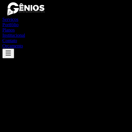
Serviços
Portfólio
Planos
Institucional
Contato
Orçamento
Success
'
santo estêvão
'
App