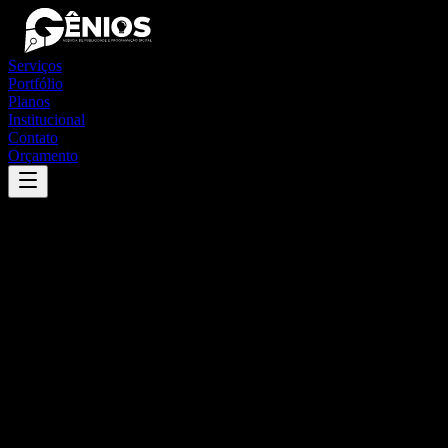
Serviços
Portfólio
Planos
Institucional
Contato
Orçamento
Success
'
santo inácio do piauí
'
App