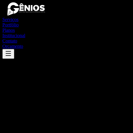
Serviços
Portfólio
Planos
Institucional
Contato
Orçamento
Success
'
são bento do trairí
'
App
{100}