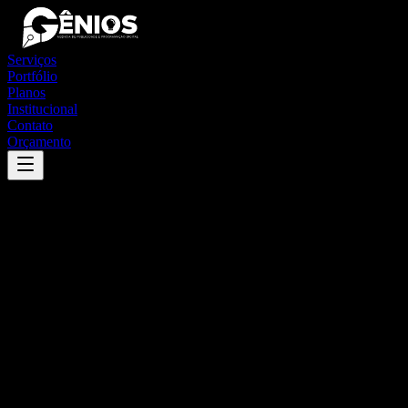
Serviços
Portfólio
Planos
Institucional
Contato
Orçamento
Success
'
são brás do suaçuí
'
App