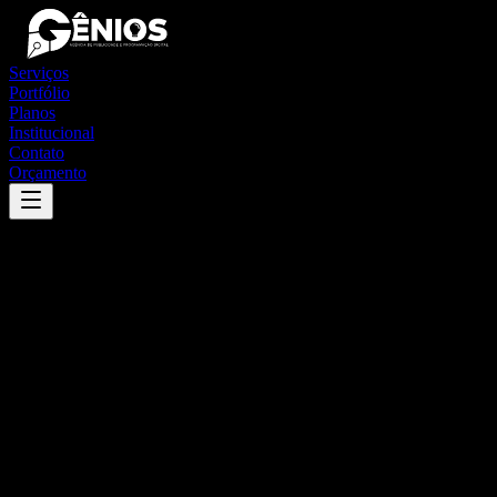
Serviços
Portfólio
Planos
Institucional
Contato
Orçamento
Success
'
são caitano
'
App
{100}