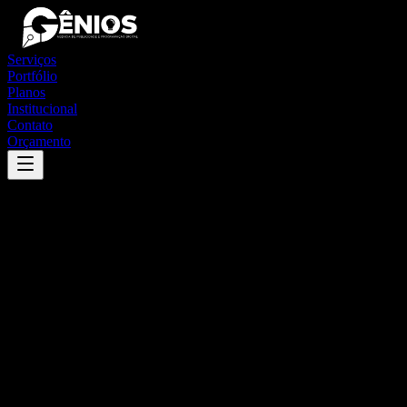
Serviços
Portfólio
Planos
Institucional
Contato
Orçamento
Success
'
são francisco de paula
'
App
{100}