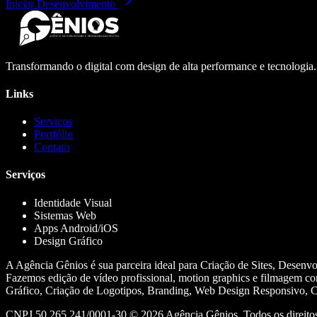
Iniciar Desenvolvimento
Transformando o digital com design de alta performance e tecnologia
Links
Serviços
Portfólio
Contato
Serviços
Identidade Visual
Sistemas Web
Apps Android/iOS
Design Gráfico
A Agência Gênios é sua parceira ideal para Criação de Sites, Desenv
Fazemos edição de vídeo profissional, motion graphics e filmagem co
Gráfico, Criação de Logotipos, Branding, Web Design Responsivo, Cr
CNPJ 50.265.241/0001-30 ©
2026
Agência Gênios. Todos os direitos