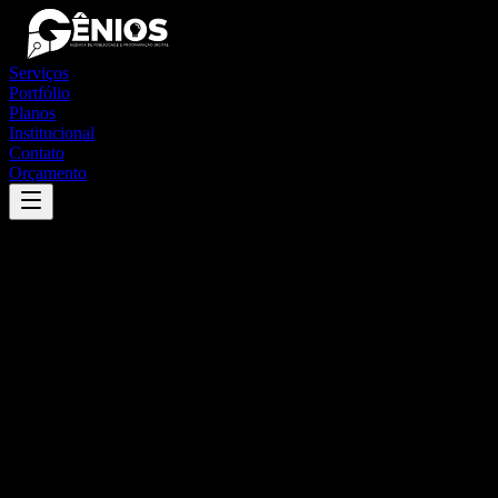
Serviços
Portfólio
Planos
Institucional
Contato
Orçamento
Success
'
são gonçalo do amarante
'
App