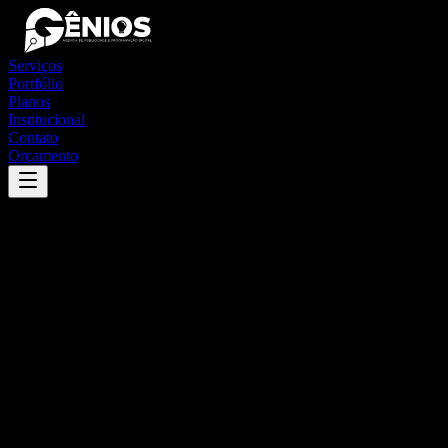
Serviços
Portfólio
Planos
Institucional
Contato
Orçamento
Success
'
são joão
'
App