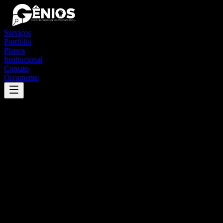
Serviços
Portfólio
Planos
Institucional
Contato
Orçamento
Success
'
são joão de meriti
'
App