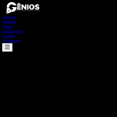
Serviços
Portfólio
Planos
Institucional
Contato
Orçamento
Success
'
são joão do pau d'alho
'
App