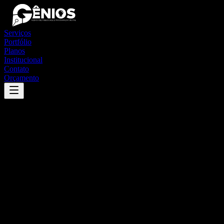
Serviços
Portfólio
Planos
Institucional
Contato
Orçamento
Success
'
são josé da coroa grande
'
App
{100}