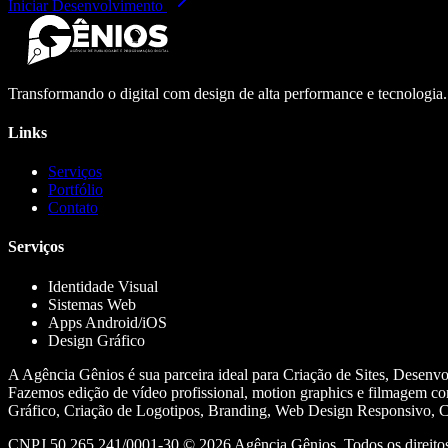
Iniciar Desenvolvimento
Transformando o digital com design de alta performance e tecnologia
Links
Serviços
Portfólio
Contato
Serviços
Identidade Visual
Sistemas Web
Apps Android/iOS
Design Gráfico
A Agência Gênios é sua parceira ideal para Criação de Sites, Desenv
Fazemos edição de vídeo profissional, motion graphics e filmagem co
Gráfico, Criação de Logotipos, Branding, Web Design Responsivo, Cr
CNPJ 50.265.241/0001-30 ©
2026
Agência Gênios. Todos os direitos