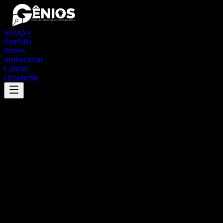
Serviços
Portfólio
Planos
Institucional
Contato
Orçamento
Success
'
são josé do brejo do cruz
'
App