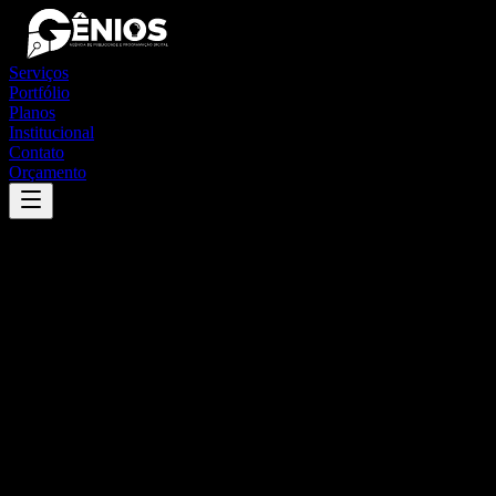
Serviços
Portfólio
Planos
Institucional
Contato
Orçamento
Success
'
são josé do cerrito
'
App