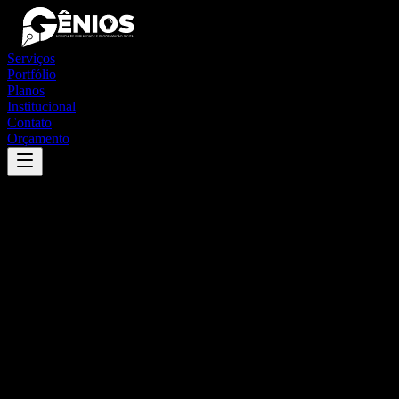
Serviços
Portfólio
Planos
Institucional
Contato
Orçamento
Success
'
são lourenço do sul
'
App