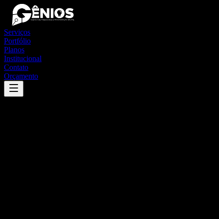
Serviços
Portfólio
Planos
Institucional
Contato
Orçamento
Success
'
são miguel das matas
'
App
{100}