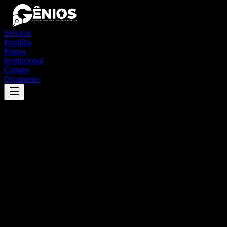
Serviços
Portfólio
Planos
Institucional
Contato
Orçamento
Success
'
são miguel do aleixo
'
App