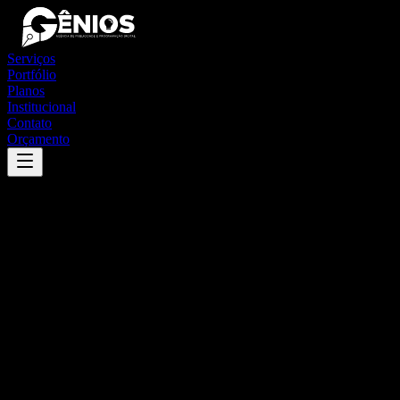
Serviços
Portfólio
Planos
Institucional
Contato
Orçamento
Success
'
são paulo do potengi
'
App