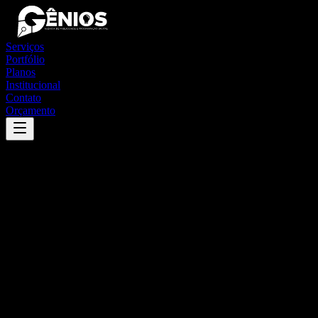
Serviços
Portfólio
Planos
Institucional
Contato
Orçamento
Success
'
são pedro do paraná
'
App
{100}