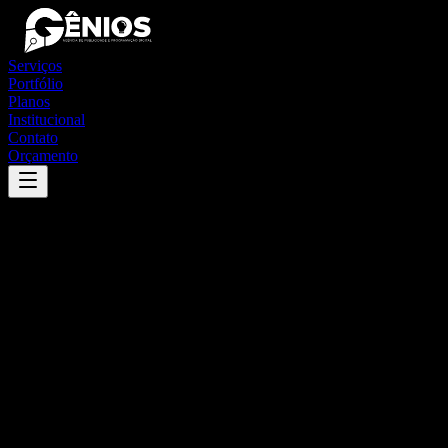
Serviços
Portfólio
Planos
Institucional
Contato
Orçamento
Success
'
saubara
'
App